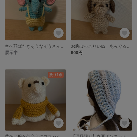
空へ羽ばたきそうなぞうさん あみぐるみ ハンドメイド ゾウ
お腹ぽっこりいぬ あみぐるみ 茶色い犬 わんちゃん
展示中
900円
残り1点
黄色い服が似合うクマちゃん あみぐるみ くま しろくま
【現品限り】春夏ボンネット バラクラバ y2kフード帽 ハンドメイド 春夏帽子 バブーシュカ