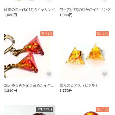
陰陽の勾玉(ﾏｶﾞﾀﾏ)のイヤリング
勾玉(ﾏｶﾞﾀﾏ)の紅炎のイヤリング
1,980円
1,980円
残り1点
残り1点
燃え盛る炎を閉じ込めたイヤリング
雷光のピアス（ピン型）
1,810円
1,770円
SOLD OUT
残り1点