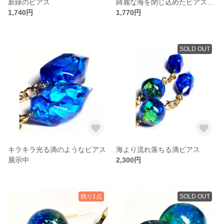
新緑のピアス
綺麗な海を閉じ込めたピアス（ピン型）
1,740円
1,770円
SOLD OUT
キラキラ光る滴のようなピアス
海より流れ落ちる滴ピアス
展示中
2,300円
残り1点
SOLD OUT