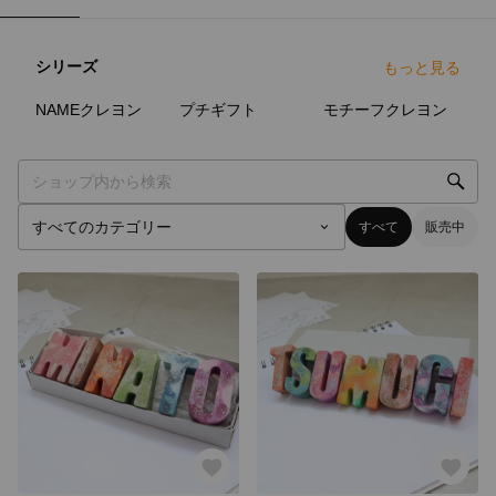
シリーズ
もっと見る
5
点
3
点
9
点
NAMEクレヨン
プチギフト
モチーフクレヨン
すべて
販売中