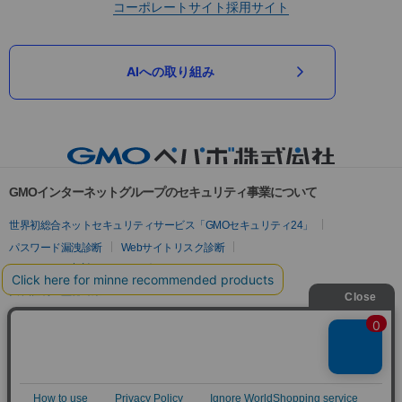
コーポレートサイト
採用サイト
AIへの取り組み
GMOインターネットグループのセキュリティ事業について
世界初総合ネットセキュリティサービス「GMOセキュリティ24」
パスワード漏洩診断
Webサイトリスク診断
セキュリティ相談AIチャットボット
実在証明・盗聴対策
サイバー攻撃対策（GMOサイバーセキュリティ byイエラエ）
サイバー攻撃対策（GMO Flatt Security）
なりすまし対策
セキュリティ事業の軌跡