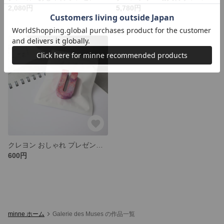
2,080円
5,780円
クレヨン おしゃれ プレゼント 出産祝い 誕生日 記念日 ギフト 女の子 男の子
600円
minne ホーム
Galerie des Muses の作品一覧