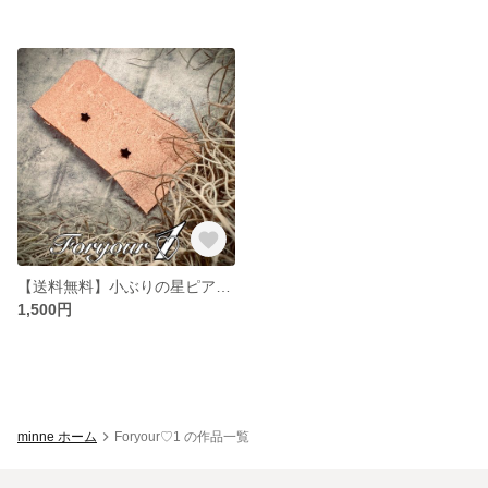
【送料無料】小ぶりの星ピアス イヤリング マット アレルギー反応 蓄光 お揃い 片耳 両耳 メンズ レディース サージカルステンレス316L シリコンキャッチ
1,500円
minne ホーム
Foryour♡1 の作品一覧