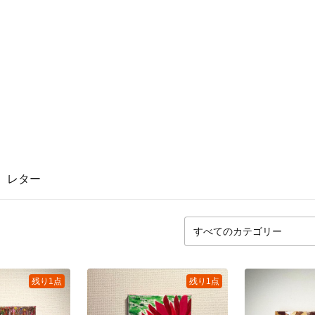
レター
残り1点
残り1点