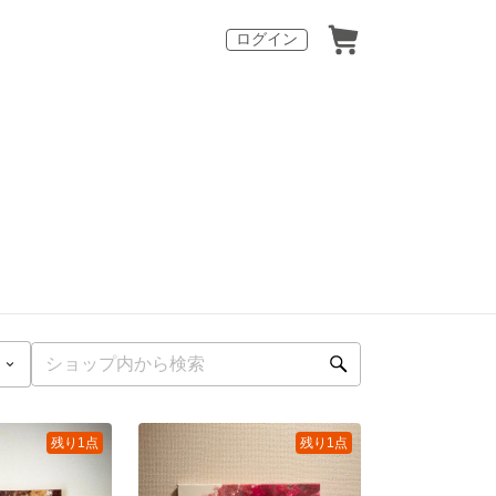
ログイン
残り1点
残り1点