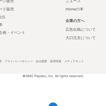
ージ販売
ニュース
ード販売
minneの本
LUS
企業の方へ
AB
広告出稿について
企画・イベント
大口注文について
用
プライバシーポリシー
会社概要
採用情報
メディアキット
©GMO Pepabo, Inc. All rights reserved.