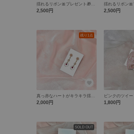
揺れるリボン🎀プレゼント🎁ピアス/青🩵水色🩵ライトブルー🩵
2,500円
2,500円
残り1点
真っ赤なハートがキラキラ揺れるイヤリング❤️お花 パール
2,000円
1,800円
SOLD OUT