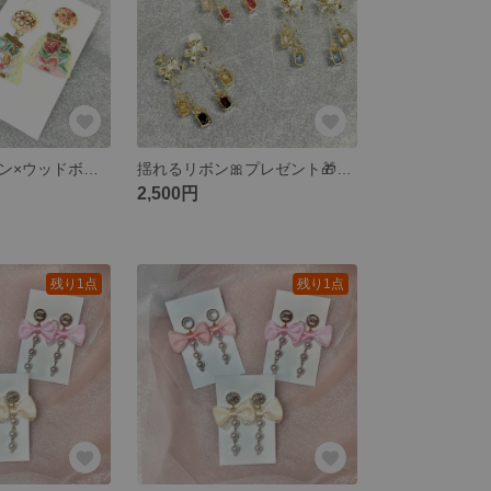
インド刺繍リボン×ウッドボタンのレトロピアス🪵
揺れるリボン🎀プレゼント🎁ピアス/黒🖤ブラック🖤
2,500円
残り1点
残り1点