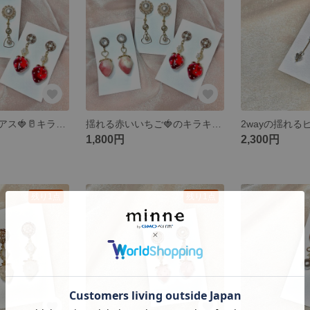
いちごみるくピアス🍓🥛キラキラ
揺れる赤いいちご🍓のキラキラピアス✨
1,800円
2,300円
残り1点
残り1点