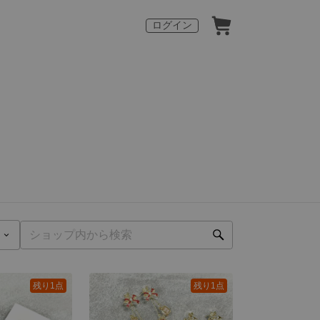
ログイン
残り1点
残り1点