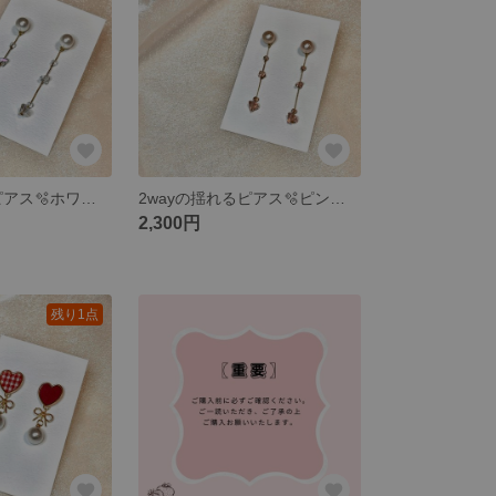
2wayの揺れるピアス🫧ホワイト🤍パールだけでも🎀
2wayの揺れるピアス🫧ピンク🩷パールだけでも🎀
2,300円
残り1点