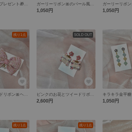
揺れるリボン🎀プレゼント🎁ピアス/赤❤️
ガーリーリボン🎀のパール風イヤリング🩰キラキラ ホワイト アイボリー クリーム 白
1,050円
1,050円
残り1点
SOLD OUT
ピンクのツイードリボン🎀ヘアクリップ🫧パール お花
ピンクのお花とツイードリボンのふりふりピアス🎀フリンジリボン
2,600円
1,050円
残り1点
残り1点