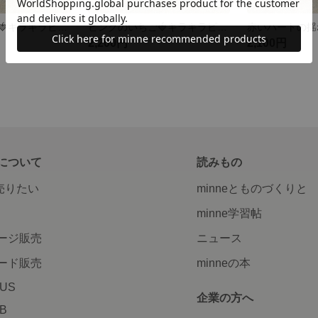
ホワイトいちご🍓キラキラピアス🫧 パール ゴールド
ピンクのいちご🍓キラキラピアス🫧 パール ゴールド
2,200円
2,100円
について
読みもの
で売りたい
minneとものづくりと
minne学習帖
ージ販売
ニュース
ード販売
minneの本
LUS
企業の方へ
AB