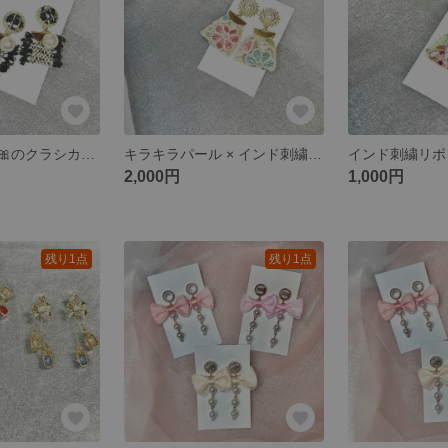
フリンジリボン🎀のクラシカルピアス🫧パール付き 黒/ブラック🖤
キラキラパール × インド刺繍リボン🎀🪡ピアス
2,000円
1,000円
残り1点
残り1点