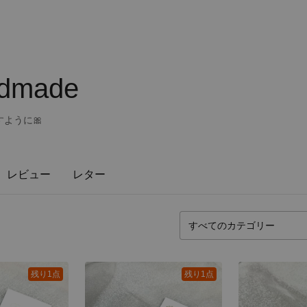
ndmade
ように🎀
レビュー
レター
残り1点
残り1点