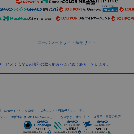
コーポレートサイト
採用サイト
ービスで広がるAI機能の取り組みをまとめて紹介しています。
セキュリティ相談AIチャットボット
Webサイトリスク診断
セキュリティ事業の軌跡
サイバー攻撃対策（GMO Flatt Security）
なりすまし対策