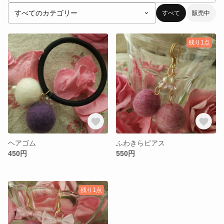
すべて
販売中
残り1点
ヘアゴム
ふわきらピアス
450円
550円
残り1点