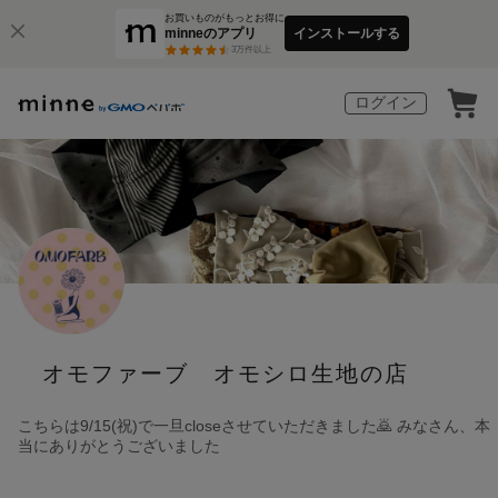
お買いものがもっとお得に
minneのアプリ
インストールする
3
万件以上
ログイン
オモファーブ オモシロ生地の店
こちらは9/15(祝)で一旦closeさせていただきました🙇 みなさん、本
当にありがとうございました