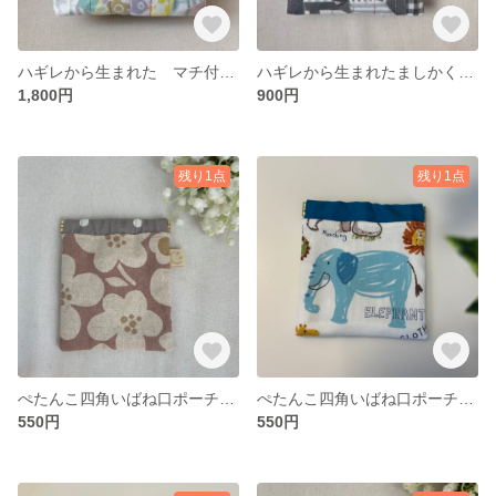
ハギレから生まれた マチ付きポーチ カラーファスナー（ミントグリーン） ギフトにも
ハギレから生まれたましかくばね口ポーチ（モノトーン／マスタードイエロー）
1,800円
900円
残り1点
残り1点
ぺたんこ四角いばね口ポーチ（フラワー／くすみピンク）
ぺたんこ四角いばね口ポーチ（アニマル／白）
550円
550円