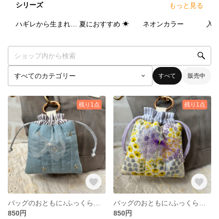
シリーズ
もっと見る
9
点
44
点
19
点
ハギレから生まれたシリーズ
夏におすすめ ☀︎
ネオンカラー
入
すべて
販売中
残り1点
残り1点
バッグのおともに♪ふっくらキルトのミニ巾着（シルバースター／くすみグリーン）
バッグのおともに♪ふっくらキルトのミニ巾着（カラフルミニフラワー／パープル）
850円
850円