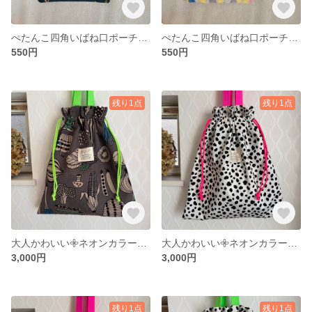
ぺたんこ四角いばね口ポーチ（ミモザスワッグ／パッチワーク）
ぺたんこ四角いばね口ポーチ（雫いちご／ストライプ）
550円
550円
残り1点
残り1点
大人かわいい𖧷ネオンカラーの巾着バッグ（ベジタブル／白黒×ネオングリーン）
大人かわいい𖧷ネオンカラーの巾着バッグ（ダルメシアン／白黒×ネオンピンク）
3,000円
3,000円
残り1点
残り1点