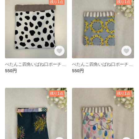
残り1点
残り1点
ぺたんこ四角いばね口ポーチ（ダルメシアン／白）
ぺたんこ四角いばね口ポーチ（ミモザリース／ストライプ）
550円
550円
残り1点
残り1点