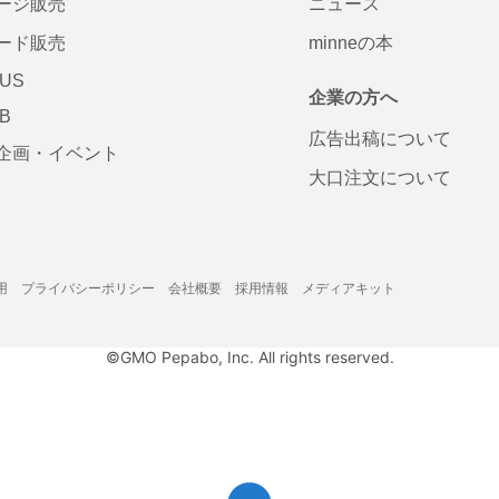
ージ販売
ニュース
ード販売
minneの本
LUS
企業の方へ
AB
広告出稿について
企画・イベント
大口注文について
用
プライバシーポリシー
会社概要
採用情報
メディアキット
©GMO Pepabo, Inc. All rights reserved.