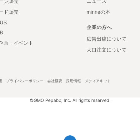
ージ販売
ニュース
ード販売
minneの本
LUS
企業の方へ
AB
広告出稿について
企画・イベント
大口注文について
用
プライバシーポリシー
会社概要
採用情報
メディアキット
©GMO Pepabo, Inc. All rights reserved.