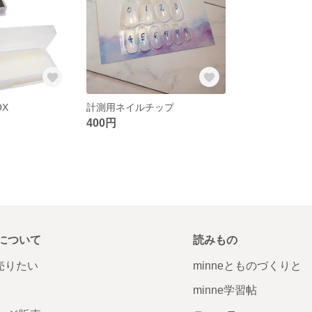
X
計測用ネイルチップ
400円
について
読みもの
で売りたい
minneとものづくりと
minne学習帖