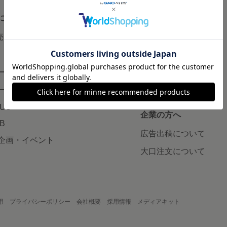
について
読みもの
で売りたい
minneとものづくりと
minne学習帖
ージ販売
ニュース
ード販売
minneの本
LUS
企業の方へ
AB
広告出稿について
企画・イベント
大口注文について
用
プライバシーポリシー
会社概要
採用情報
メディアキット