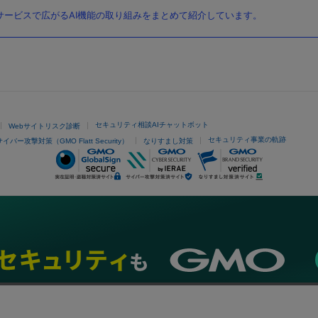
ービスで広がるAI機能の取り組みをまとめて紹介しています。
セキュリティ相談AIチャットボット
Webサイトリスク診断
セキュリティ事業の軌跡
サイバー攻撃対策（GMO Flatt Security）
なりすまし対策