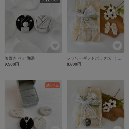
SOLD OUT
箸置き ペア 和装
フラワーギフトボックス （ Gold Pair ring ）
9,500円
8,600円
残り1点