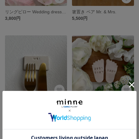
リングピロー Wedding dress 箸置き
箸置き ペア Mr. & Mrs.
3,800円
5,500円
【 受注商品 】名前入りオーダー箸置き ［ WIDE ］
【 受注商品 】誕生日入りカトラリーレスト ふたりのBaby
3,200円
5,500円
残り1点