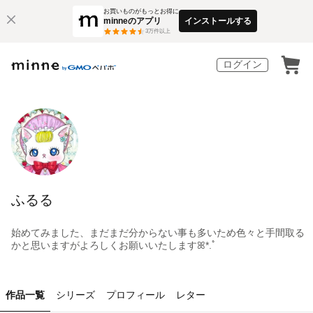
お買いものがもっとお得に
minneのアプリ
インストールする
3
万件以上
ログイン
ふるる
始めてみました、まだまだ分からない事も多いため色々と手間取る
かと思いますがよろしくお願いいたしますꕤ*.ﾟ
作品一覧
シリーズ
プロフィール
レター