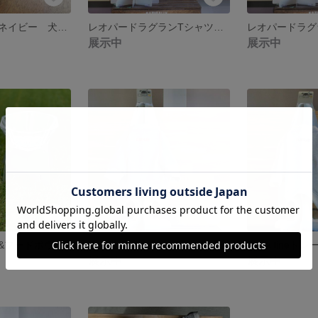
保冷剤ポーチ ネイビー 犬クールネック クールネック フレブル服
レオパードラグランTシャツ グレー
展示中
展示中
フードテーブル&フードボウル【組み立て式】 フードラック フード皿 犬食器
Red lineトレーナー フレブル服 犬服
展示中
展示中