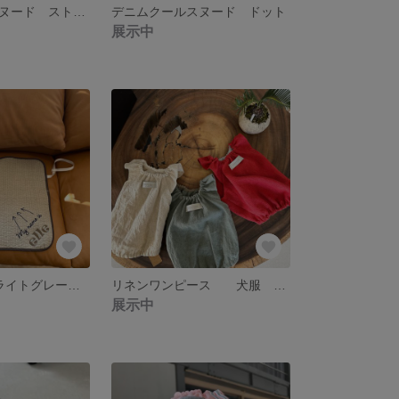
デニムクールスヌード ストライプ
デニムクールスヌード ドット
展示中
My cafe mat ライトグレー【45×45】 カフェマット お名前刺繍サービス
リネンワンピース 犬服 フレブル服 ブヒ服 パグ服 犬ワンピース
展示中