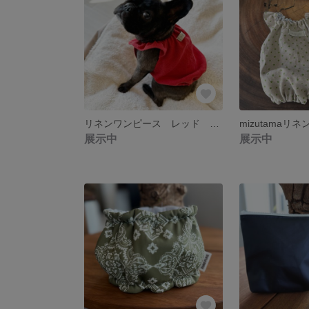
リネンワンピース レッド 犬服 フレブル服 ブヒ服 パグ服 犬ワンピース
mizutama
展示中
展示中