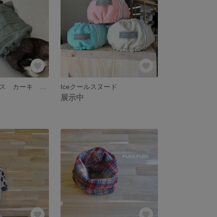
リネンワンピース カーキ 犬服 フレブル服 ブヒ服 パグ服 犬ワンピース
Iceクールスヌード
展示中