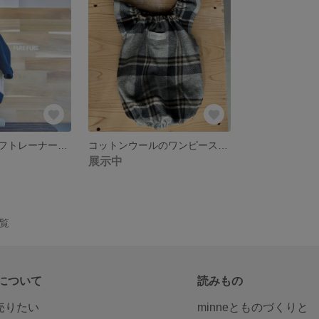
あったかモフモフトレーナー ブラック 犬服 フレブル服 パグ服
コットンウールのワンピース グレーチェック
展示中
一覧
について
読みもの
で売りたい
minneとものづくりと