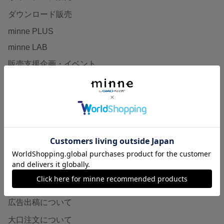
ダウンロード販売
minne PLUS
minne LAB
販売支援企画・イベント
読みもの
minneとものづくりと
minne学習帖
ニュース
minneの本
企業の方へ
広告出稿について
大口注文について