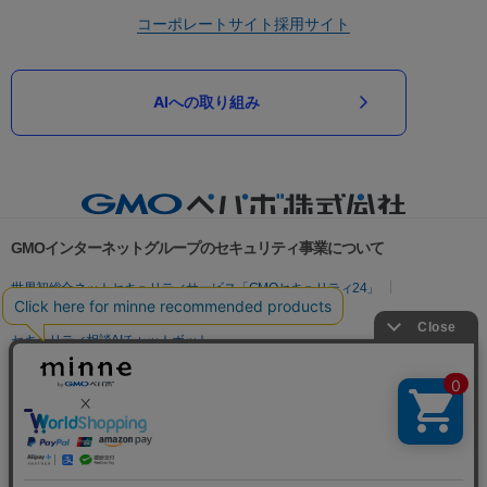
コーポレートサイト
採用サイト
AIへの取り組み
GMOインターネットグループのセキュリティ事業について
世界初総合ネットセキュリティサービス「GMOセキュリティ24」
パスワード漏洩診断
Webサイトリスク診断
セキュリティ相談AIチャットボット
実在証明・盗聴対策
サイバー攻撃対策（GMOサイバーセキュリティ byイエラエ）
サイバー攻撃対策（GMO Flatt Security）
なりすまし対策
セキュリティ事業の軌跡