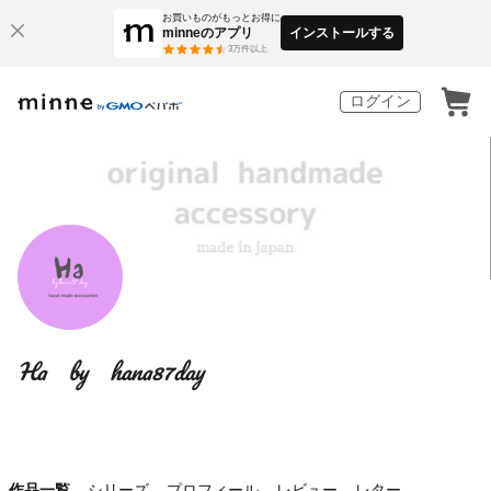
お買いものがもっとお得に
minneのアプリ
インストールする
3
万件以上
ログイン
Ha by hana87day
作品一覧
シリーズ
プロフィール
レビュー
レター