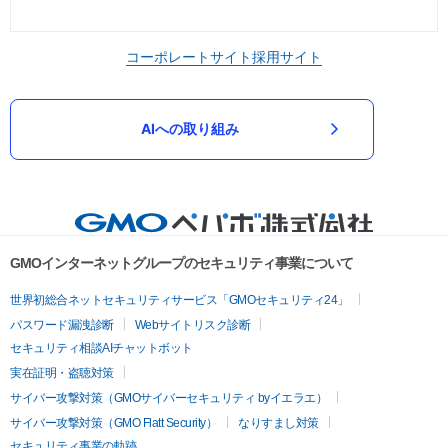
コーポレートサイト
採用サイト
AIへの取り組み
GMOインターネットグループのセキュリティ事業について
世界初総合ネットセキュリティサービス「GMOセキュリティ24」
パスワード漏洩診断
Webサイトリスク診断
セキュリティ相談AIチャットボット
実在証明・盗聴対策
サイバー攻撃対策（GMOサイバーセキュリティ byイエラエ）
サイバー攻撃対策（GMO Flatt Security）
なりすまし対策
セキュリティ事業の軌跡