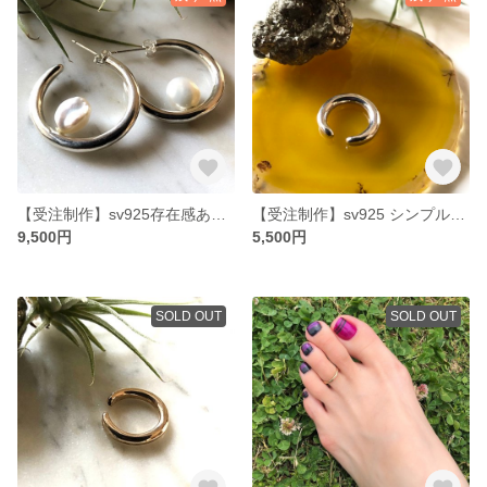
【受注制作】sv925存在感あるフープに個性豊かな淡水パールを乗せたmoonピアス
【受注制作】sv925 シンプルこその拘り‼︎ シンプルイヤーカフ シルバー
9,500円
5,500円
SOLD OUT
SOLD OUT