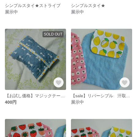
シンプルスタイ★ストライプ
シンプルスタイ★
展示中
展示中
SOLD OUT
【お試し価格】マジックテープのお弁当袋
【sale】リバーシブル 汗取りパッド レモン*ストライプ
400円
展示中