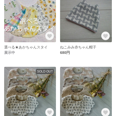
選べる★あかちゃんスタイ
ねこみみ赤ちゃん帽子
展示中
680円
SOLD OUT