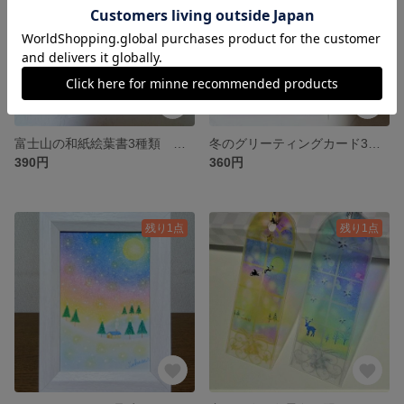
富士山の和紙絵葉書3種類 パステルアートポストカード 桜風景
冬のグリーティングカード3枚セット 雪から花へ クリスマスカード 年賀状 はがき パステルアート 寒中お見舞いハガキ クリスマスカード
390円
360円
残り1点
残り1点