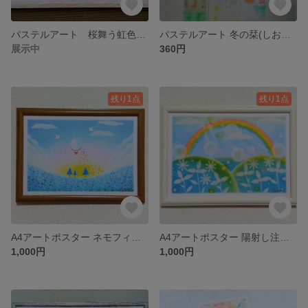
パステルアート 桜舞う虹色の富士山 パステル画原画
パステルアート 冬の栞(しおり) 冬の森、雪うさぎ、雪だるまのブックマーク
展示中
360円
残り1点
残り1点
A4アートポスター ネモフィラの丘と気球浮かぶ青空 額装 パステルアートプリントパステルアートプリント 風景画
A4アートポスター 陽射し注ぐ虹の丘 額装パステルアートプリント 風景画
1,000円
1,000円