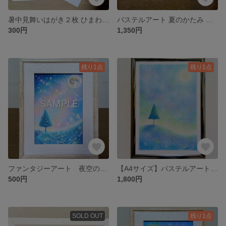
暑中見舞いはがき２枚 ひまわり畑と虹の夏空 パステルアートポストカード 夏のグリーティングカード
パステルアート 夏のかたみ カモメと海 パステル画原画
300円
1,350円
残り1点
残り1点
ファンタジーアート 夜空のシャワー AIデジタルアート インテリア 風景画 絵画
【A4サイズ】パステルアート ブルー・ナイト・ムーン パステル画原画
500円
1,800円
SOLD OUT
残り1点