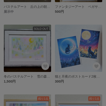
パステルアート 丘の上の朝 パステル原画
ファンタジーアート ペガサスと彩雲の星月夜 AIデジタルアート インテリア 絵画
展示中
500円
SOLD OUT
冬のパステルアート 雪の森のうさぎの親子 パステル画原画
猫と月夜のポストカード2枚 AIデジタルアート絵葉書 幻想風景画 メッセージカード
1,500円
300円
残り1点
残り1点