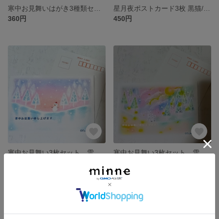
寒中お見舞いはがき3種類セット 冬のパステルアート ポストカード クリスマス 年賀状
星月夜ポストカード3枚 黒猫/海とイルカ/夜桜と富士山 AIデジタルアート絵葉書 ファンタジー風景画
360円
450円
寒中お見舞い3枚セット 雪景色と雪だるまパステルアート ポストカード クリスマス 年賀状
寒中お見舞い3枚セット 雪うさぎと雪景色パステルアート ポストカード
360円
360円