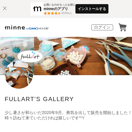
お買いものがもっとお得に
minneのアプリ
インストールする
3
万件以上
ログイン
FULLART'S GALLERY
少し暑さが和らいだ2020年9月。勇気を出して販売を開始しました！
時々訪ねて来ていただければ嬉しいです^^/