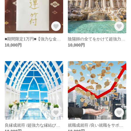
■期間限定1万円■【強力な金運護符・霊符】■100万以上の金運アップ ■
陰陽師の全てをかけて超強力な願望成就の呪符を作成します
10,000円
10,000円
良縁成就符 /超強力な縁結びの呪符を作成致します ■期間限定3万円→1万円■
就職成就符 /良い就職をサポートする呪符を作成ます