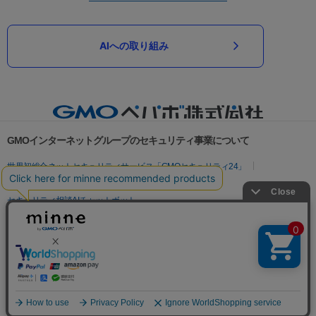
AIへの取り組み
GMOインターネットグループのセキュリティ事業について
世界初総合ネットセキュリティサービス「GMOセキュリティ24」
パスワード漏洩診断
Webサイトリスク診断
セキュリティ相談AIチャットボット
実在証明・盗聴対策
サイバー攻撃対策（GMOサイバーセキュリティ byイエラエ）
サイバー攻撃対策（GMO Flatt Security）
なりすまし対策
セキュリティ事業の軌跡