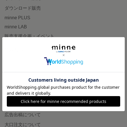
ダウンロード販売
minne PLUS
minne LAB
販売支援企画・イベント
読みもの
minneとものづくりと
minne学習帖
ニュース
minneの本
企業の方へ
広告出稿について
大口注文について