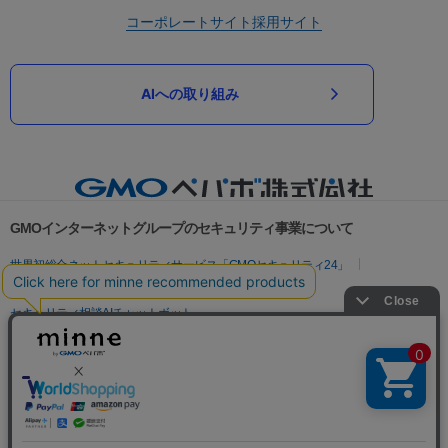
コーポレートサイト
採用サイト
AIへの取り組み
GMOインターネットグループのセキュリティ事業について
世界初総合ネットセキュリティサービス「GMOセキュリティ24」
パスワード漏洩診断
Webサイトリスク診断
セキュリティ相談AIチャットボット
実在証明・盗聴対策
サイバー攻撃対策（GMOサイバーセキュリティ byイエラエ）
サイバー攻撃対策（GMO Flatt Security）
なりすまし対策
セキュリティ事業の軌跡