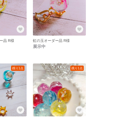
ー品 R様
虹の玉オーダー品 R様
展示中
残り1点
残り1点