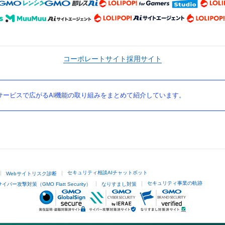
コーポレートサイト
採用サイト
ービスで広がるAI機能の取り組みをまとめて紹介しています。
セキュリティ相談AIチャットボット
Webサイトリスク診断
セキュリティ事業の軌跡
サイバー攻撃対策（GMO Flatt Security）
なりすまし対策