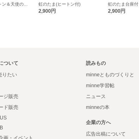
虹のたま( ヒートン＆天使の羽付)
虹のたま(ヒートン付)
虹のたま台座付
2,900円
2,900円
について
読みもの
で売りたい
minneとものづくりと
minne学習帖
ージ販売
ニュース
ード販売
minneの本
LUS
企業の方へ
AB
広告出稿について
企画・イベント