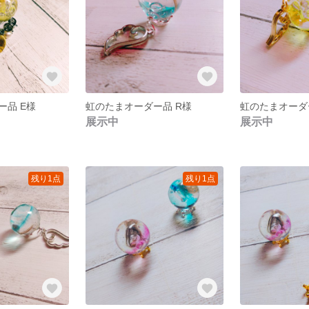
ー品 E様
虹のたまオーダー品 R様
虹のたまオーダ
展示中
展示中
残り1点
残り1点