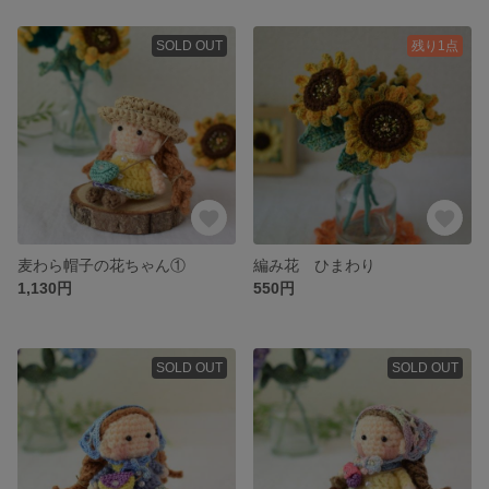
SOLD OUT
残り1点
麦わら帽子の花ちゃん①
編み花 ひまわり
1,130円
550円
SOLD OUT
SOLD OUT