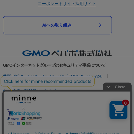
コーポレートサイト
採用サイト
AIへの取り組み
GMOインターネットグループのセキュリティ事業について
世界初総合ネットセキュリティサービス「GMOセキュリティ24」
パスワード漏洩診断
Webサイトリスク診断
セキュリティ相談AIチャットボット
実在証明・盗聴対策
サイバー攻撃対策（GMOサイバーセキュリティ byイエラエ）
サイバー攻撃対策（GMO Flatt Security）
なりすまし対策
セキュリティ事業の軌跡