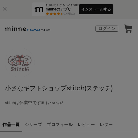
お買いものがもっとお得に
minneのアプリ
インストールする
3
万件以上
ログイン
小さなギフトショップstitch(ステッチ)
stitchは休業中です✾ (⁠｡⁠･⁠ω⁠･⁠｡⁠)⁠ﾉ⁠
作品一覧
シリーズ
プロフィール
レビュー
レター