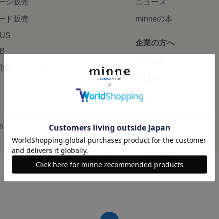
ージ販売
ニュース
ード販売
minneの本
LUS
企業の方へ
AB
広告出稿について
企画・イベント
大口注文について
用
プライバシーポリシー
会社概要
採用情報
メディアキット
©GMO Pepabo, Inc. All rights reserved.