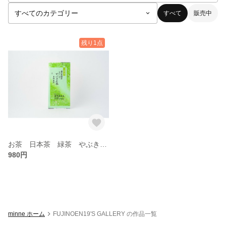
すべて
販売中
残り1点
お茶 日本茶 緑茶 やぶきた茶 奥久慈銘茶 初摘み一番茶 上 産地直送 100g
980円
minne ホーム
FUJINOEN19'S GALLERY の作品一覧