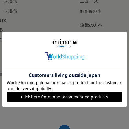
ージ販売
ニュース
ード販売
minneの本
LUS
企業の方へ
AB
広告出稿について
企画・イベント
大口注文について
用
プライバシーポリシー
会社概要
採用情報
メディアキット
©GMO Pepabo, Inc. All rights reserved.