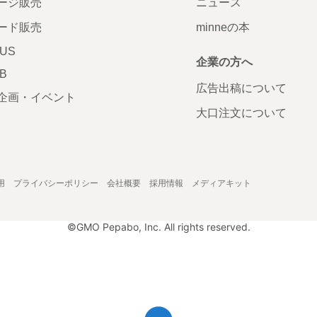
ージ販売
ニュース
ード販売
minneの本
LUS
企業の方へ
AB
広告出稿について
企画・イベント
大口注文について
用
プライバシーポリシー
会社概要
採用情報
メディアキット
©GMO Pepabo, Inc. All rights reserved.