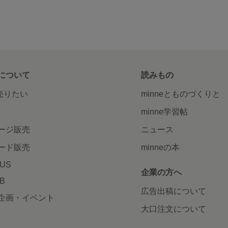
について
読みもの
で売りたい
minneとものづくりと
minne学習帖
ージ販売
ニュース
ード販売
minneの本
LUS
企業の方へ
AB
広告出稿について
企画・イベント
大口注文について