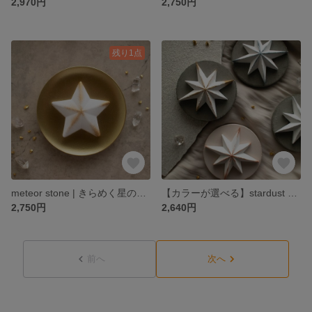
2,970円
2,750円
残り1点
meteor stone | きらめく星のアロマストーン
【カラーが選べる】stardust stone | 星屑のアロマストーン
2,750円
2,640円
前へ
次へ