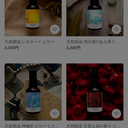
天然精油 レモネード ピローミスト｜就寝前 ほっこりする柑橘の香り《Lemonade》
天然精油 清涼感のある香り ピローミスト｜就寝前 せせらぎ感じるひととき《Little oasis》
3,300円
3,300円
天然精油 神秘的 ピローミスト｜就寝前 上質なフランキンセンスの香り《Palatium》
天然精油 甘美な花の香り ピローミスト｜就寝前 濃厚なローズに包まれる《Cleopatra》