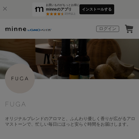
お買いものがもっとお得に
minneのアプリ
インストールする
3
万件以上
ログイン
FUGA
オリジナルブレンドのアロマと、ふんわり優しく香りが広がるアロ
マストーンで、忙しい毎日にほっと安らぐ時間をお届けします。