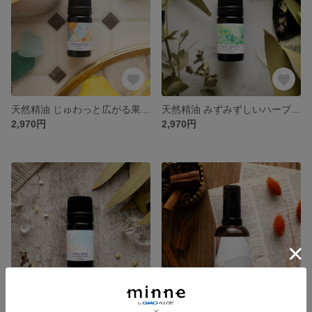
天然精油 じゅわっと広がる果実の香り アロマオイル｜デスクや日中のひとときに《Juicy morning》
天然精油 みずみずしいハーブの香り アロマオイル｜デスクや日中のひとときに《herb garden》
2,970円
2,970円