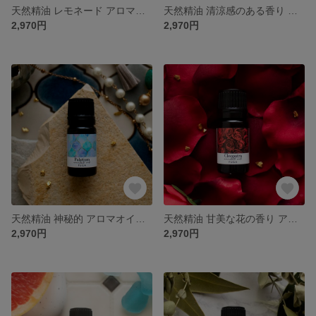
天然精油 レモネード アロマオイル｜就寝前 ほっこりする柑橘の香り《Lemonade》
天然精油 清涼感のある香り アロマオイル｜就寝前 せせらぎ感じるひととき《Little oasis》
2,970円
2,970円
天然精油 神秘的 アロマオイル｜就寝前 上質なフランキンセンスの香り《Palatium》
天然精油 甘美な花の香り アロマオイル｜就寝前 濃厚なローズに包まれる《Cleopatra》
2,970円
2,970円