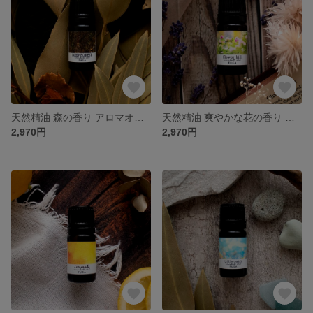
天然精油 森の香り アロマオイル｜就寝前 奥深い大自然に包まれるひとときに《DEEP FOREST》
天然精油 爽やかな花の香り アロマオイル｜就寝前 澄んだ甘みに包まれるひとときに《flower hill》
2,970円
2,970円