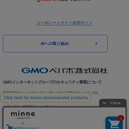
コーポレートサイト
採用サイト
AIへの取り組み
GMOインターネットグループのセキュリティ事業について
世界初総合ネットセキュリティサービス「GMOセキュリティ24」
パスワード漏洩診断
Webサイトリスク診断
セキュリティ相談AIチャットボット
実在証明・盗聴対策
サイバー攻撃対策（GMOサイバーセキュリティ byイエラエ）
サイバー攻撃対策（GMO Flatt Security）
なりすまし対策