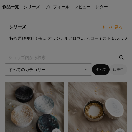
作品一覧
シリーズ
プロフィール
レビュー
レター
シリーズ
もっと見る
4
点
8
点
7
点
持ち運び便利！缶入りアロマストーン
オリジナルアロマオイル
ピローミスト＆ルームミスト
すべて
販売中