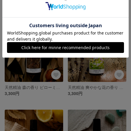
天然精油 透き通る風の香り アロマオイル｜デスクや日中のひとときに《clear wind》
天然精油 チャイの香りルームスプレー アルコールフリー《chai spice》
2,970円
3,300円
天然精油 森の香り ピローミスト｜就寝前 奥深い大自然に包まれるひとときに《DEEP FOREST》
天然精油 爽やかな花の香り ピローミスト｜就寝前 澄んだ甘みに包まれるひとときに《flower hill》
3,300円
3,300円