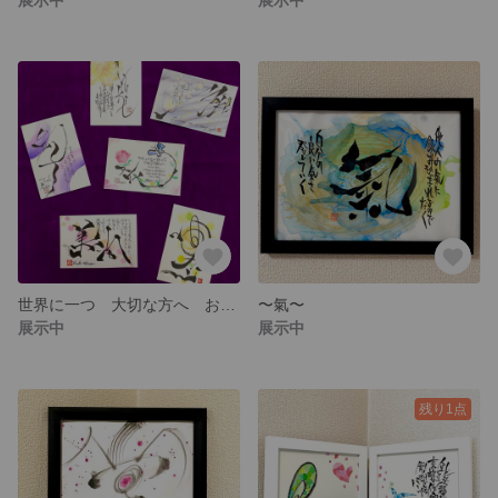
世界に一つ 大切な方へ お名前文字
〜氣〜
展示中
展示中
残り1点