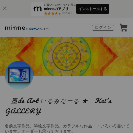
お買いものがもっとお得に
minneのアプリ
インストールする
3
万件以上
ログイン
墨de Art いるみなーる ★ Kei's
GALLERY
名前文字作品、墨絵文字作品、カラフルな作品・・いろいろ書いて
います。オーダーも承っております。