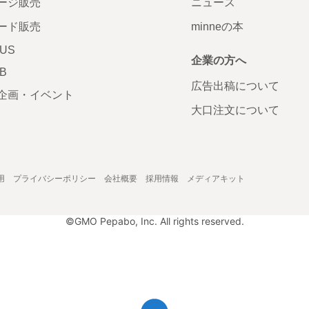
ージ販売
ニュース
ード販売
minneの本
LUS
企業の方へ
AB
広告出稿について
企画・イベント
大口注文について
用
プライバシーポリシー
会社概要
採用情報
メディアキット
©GMO Pepabo, Inc. All rights reserved.