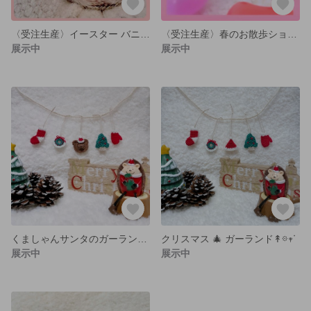
〈受注生産〉イースター バニー帽子 ピンクカラー
〈受注生産〉春のお散歩ショール
展示中
展示中
くましゃんサンタのガーランド↟𖡼𖥧ᐝ
クリスマス 🎄 ガーランド↟𖡼𖥧ᐝ
展示中
展示中