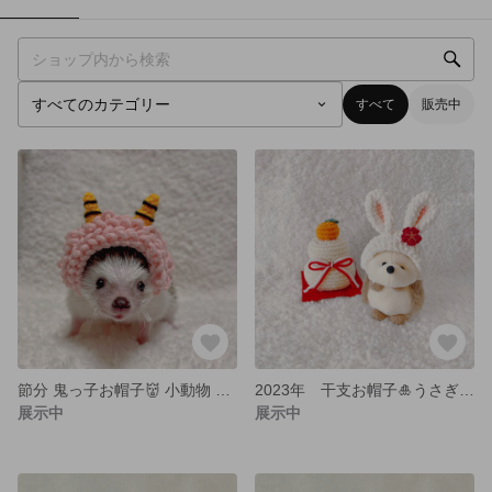
すべて
販売中
節分 鬼っ子お帽子👹 小動物 ぬいぐるみ
2023年 干支お帽子🎍うさぎ 🐰
展示中
展示中