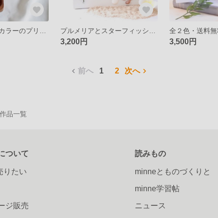
【全２色】秋冬カラーのプリザーブドフラワー＆ドライフラワーアレンジ❁木のフラワーベスで温かみのあるアレンジ❁
プルメリアとスターフィッシュ・貝殻 プリザーブドフラワーのあじさいと共に 南の島と青い海の思い出をフォトスタンドに 夏
3,200円
3,500円
前へ
1
2
次へ
 の作品一覧
について
読みもの
で売りたい
minneとものづくりと
minne学習帖
ージ販売
ニュース