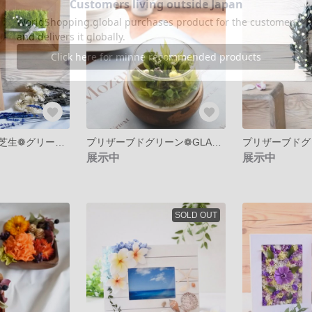
プリザーブドの芝生❁グリーン・フレーム❁木の温もりと鮮やかな緑の壁掛け、スタンドの２Way プレゼントに❁
プリザーブドグリーン❁GLASS GARDEN❁枯れないお手入れ不要の小さな箱庭❁
展示中
展示中
SOLD OUT