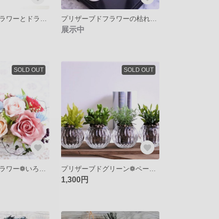
プリザーブドフラワーとドライフワラー❁アンティークカラーのフラワーフレーム❁暖かみのあるフレームフラワーアレンジ❁置き型・壁掛けの２WAY❁無料ラッピング
プリザーブドフラワーの枯れないお手入れ不要のお供え花 デンドロビウムのモダンアレンジ仏花 お盆の帰省に…
展示中
SOLD OUT
SOLD OUT
プリザーブドフラワー❁いろいろピンクのバラとベイビーブルーの小花のキュートアレンジ❁四角いベースが可愛さの中に個性を光らせます❁お誕生日にも❁
プリザーブドグリーン❁ペーパーウェイトにも❁ガラスで涼やか…『GREEN GLASS』series 枯れないGreen
1,300円