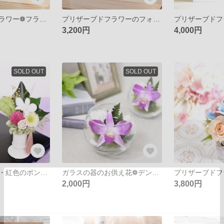
プリザーブドフラワー❁フラワーフォトフレーム♪選べるメッセーでギフトラッピング無料～クリスマス・誕生日・ウエディングプレゼントに～鮮やかピンクローズの写真立て
プリザーブドフラワーのフォトフレーム♪❁選べるメッセーでギフトラッピング無料～クリスマス・誕生日・ウエディングプレゼントに～ビタミンイエローの写真立て
3,200円
4,000円
SOLD OUT
SOLD OUT
白いデンファレ・紅色のポンポン菊のかわいいお供え花 枯れないお手入れ不要のプリザーブドフラワーのモダンアレンジ仏花
ガラスの器のお供え花❁デンファレが鮮やかに❁枯れないプリザーブドフラワーの仏花❁帰省のお土産に
2,000円
3,800円