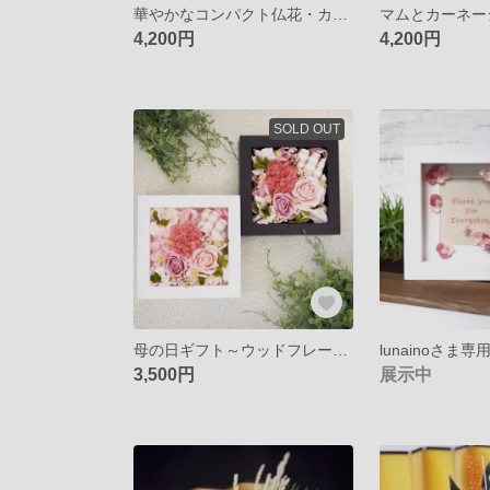
華やかなコンパクト仏花・カーネーションとマムのお手入れ不要のお供え花・花器の色が選べます
4,200円
4,200円
SOLD OUT
母の日ギフト～ウッドフレームのプリザーブドアレンジ～カーネーションとバラのminiフレーム～フレームの色を選べる～無料ラッピング
lunainoさま
3,500円
展示中