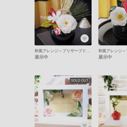
和風アレンジ～プリザーブドフラワー・冬ボタンと松の和モダンなお正月飾り～帰省のお年賀にも…
展示中
展示中
SOLD OUT