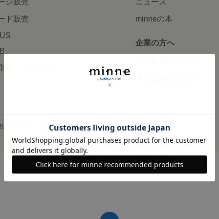
ージ販売
ニュース
ード販売
minneの本
LUS
企業の方へ
AB
広告出稿について
企画・イベント
大口注文について
用
プライバシーポリシー
会社概要
採用情報
メディアキット
©GMO Pepabo, Inc. All rights reserved.