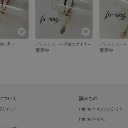
赤い月～
ブレスレット～深紫のダイヤ～
ブレスレット～
展示中
展示中
について
読みもの
で売りたい
minneとものづくりと
minne学習帖