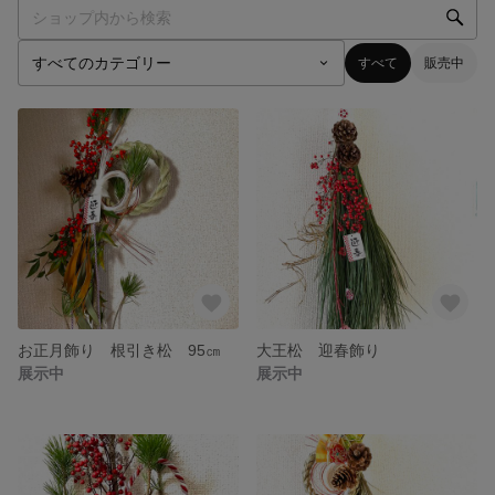
すべて
販売中
お正月飾り 根引き松 95㎝
大王松 迎春飾り
展示中
展示中