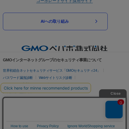
コーポレートサイト
採用サイト
AIへの取り組み
GMOインターネットグループのセキュリティ事業について
世界初総合ネットセキュリティサービス「GMOセキュリティ24」
パスワード漏洩診断
Webサイトリスク診断
セキュリティ相談AIチャットボット
実在証明・盗聴対策
サイバー攻撃対策（GMOサイバーセキュリティ byイエラエ）
サイバー攻撃対策（GMO Flatt Security）
なりすまし対策
セキュリティ事業の軌跡