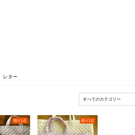
レター
残り1点
残り1点