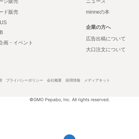
ージ販売
ニュース
ード販売
minneの本
LUS
企業の方へ
AB
広告出稿について
企画・イベント
大口注文について
用
プライバシーポリシー
会社概要
採用情報
メディアキット
©GMO Pepabo, Inc. All rights reserved.