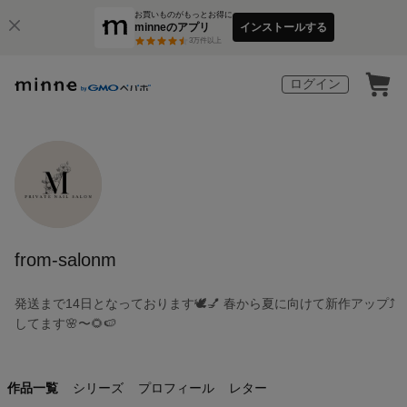
お買いものがもっとお得に
minneのアプリ
インストールする
3
万件以上
ログイン
from-salonm
発送まで14日となっております🕊️💅 春から夏に向けて新作アップ⤴️
してます🌸〜🌻🍉
作品一覧
シリーズ
プロフィール
レター