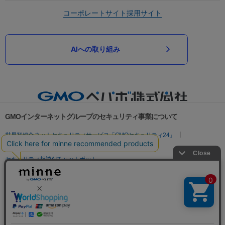
コーポレートサイト
採用サイト
AIへの取り組み
GMOインターネットグループのセキュリティ事業について
世界初総合ネットセキュリティサービス「GMOセキュリティ24」
パスワード漏洩診断
Webサイトリスク診断
セキュリティ相談AIチャットボット
実在証明・盗聴対策
サイバー攻撃対策（GMOサイバーセキュリティ byイエラエ）
サイバー攻撃対策（GMO Flatt Security）
なりすまし対策
セキュリティ事業の軌跡