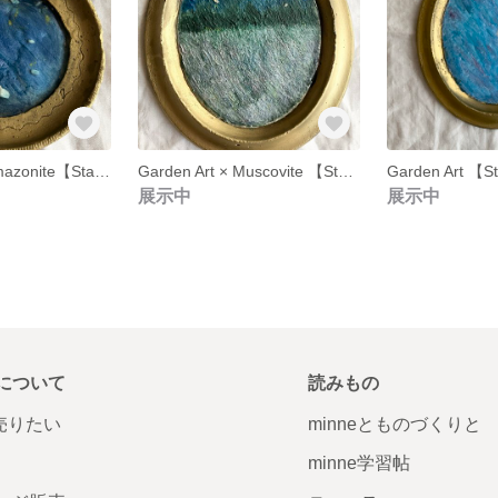
Garden Art × Amazonite【Star Gate No.2】
Garden Art × Muscovite 【Star Gate No.3】
Garden Art 【S
展示中
展示中
について
読みもの
で売りたい
minneとものづくりと
minne学習帖