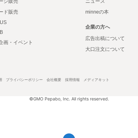
ージ販売
ニュース
ード販売
minneの本
LUS
企業の方へ
AB
広告出稿について
企画・イベント
大口注文について
用
プライバシーポリシー
会社概要
採用情報
メディアキット
©GMO Pepabo, Inc. All rights reserved.