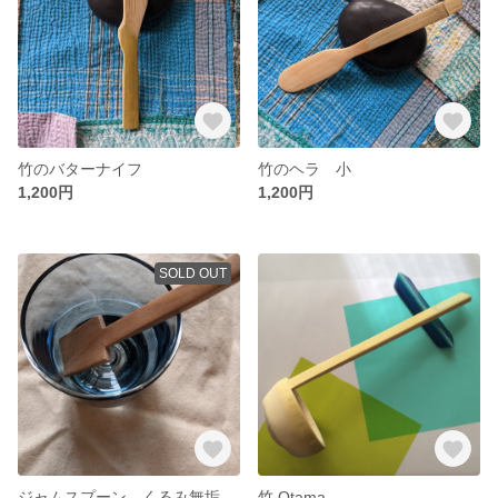
竹のバターナイフ
竹のヘラ 小
1,200円
1,200円
SOLD OUT
ジャムスプーン くるみ無垢
竹 Otama