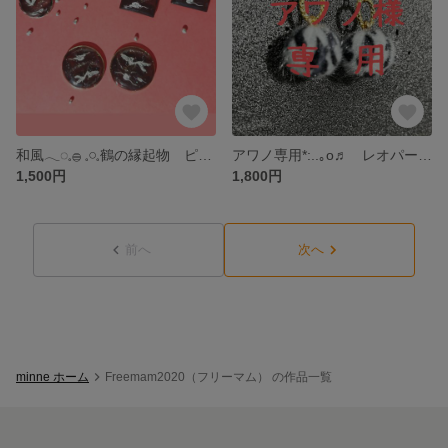
和風𓂃◌𓈒𓐍 𓈒𓏸𓈒鶴の縁起物 ピアス・イアリング
アワノ専用*:..｡o♬ レオパード ピアス＆小花ピアス（赤）
1,500円
1,800円
前へ
次へ
minne ホーム
Freemam2020（フリーマム） の作品一覧