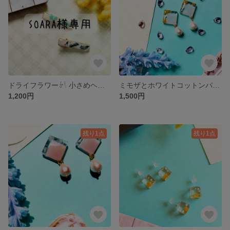
ドライフラワー𓍯 小さめヘアクリップ
ミモザとホワイトコットンパールのピアス・イヤリング*:..｡o♬
1,200円
1,500円
残り1点
残り1点