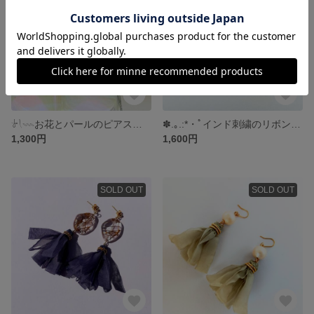
𓍯𓇠お花とパールのピアス𓍯𓍯𓍯
✽.｡.:*・ﾟインド刺繍のリボン୨୧イヤリング✽.｡.:*・ﾟ
1,300円
1,600円
SOLD OUT
SOLD OUT