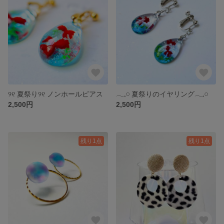
୨୧ 夏祭り୨୧ ノンホールピアス
𓂃𓈒𓏸 夏祭りのイヤリング𓂃𓈒𓏸
2,500円
2,500円
残り1点
残り1点