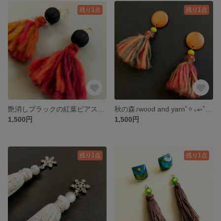
残り1点
残り1点
艶消しブラックの紅葉ピアス☆*:..｡.:*☆
秋の森♪wood and yarn˚✧₊⁎༚˚✧₊⁎༚ピアス・イヤリング
1,500円
1,500円
残り1点
残り1点