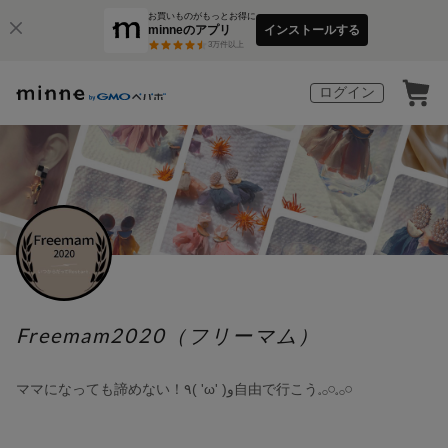
お買いものがもっとお得に
minneのアプリ
インストールする
3
万件以上
ログイン
Freemam2020（フリーマム）
ママになっても諦めない！٩( 'ω' )و自由で行こう𓈒𓂂𓏸𓈒𓂂𓏸