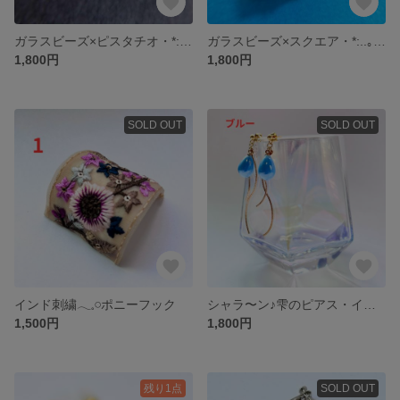
ガラスビーズ×ピスタチオ・*:..｡o○ピアス・ノンホールピアス
ガラスビーズ×スクエア・*:..｡o○ ピアス・ノンホールピアス
1,800円
1,800円
SOLD OUT
SOLD OUT
インド刺繍𓂃𓈒𓏸ポニーフック
シャラ〜ン♪雫のピアス・イヤリング 〜 ブルー ＆ エメラルド 〜
1,500円
1,800円
残り1点
SOLD OUT