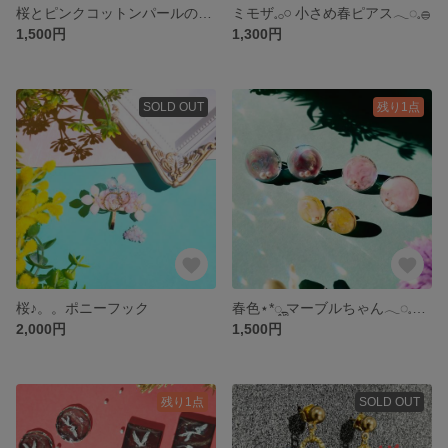
桜とピンクコットンパールのピアス・イヤリング*:..｡o♬
ミモザ𓈒𓂂𓏸 小さめ春ピアス𓂃◌𓈒𓐍
1,500円
1,300円
SOLD OUT
残り1点
桜♪。。ポニーフック
春色⋆*ೄ マーブルちゃん𓂃◌𓈒𓐍 ピアス・イアリング
2,000円
1,500円
残り1点
SOLD OUT