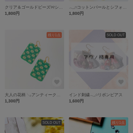
クリア＆ゴールドビーズ୨୧シフォンタッセルピアス
𓂃𓈒𓏸コットンパールとシフォン𓂃𓈒𓏸フックピアス
1,800円
1,800円
残り1点
SOLD OUT
大人の花柄 𓂅アンティーク調ピアス 𓂅𓍯
インド刺繍𓂃𓈒𓏸リボンピアス
1,300円
1,600円
SOLD OUT
残り1点