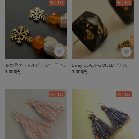
残り1点
残り1点
金の雪タッセルピアス*･゜ﾟ･*:.｡..｡.:*･'*
2way BLACK＆GOLDピアス
1,300円
1,300円
残り1点
残り1点