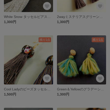
White Snow タッセルピアス☆*:..｡.:*☆
2wayミステリアスグリーンのタッセルピアス
1,300円
1,300円
残り1点
残り1点
Cool Ladyのビーズタッセルピアス˚✧₊⁎˚✧₊⁎
Green＆Yellowのグラデーションピアス*･゜ﾟ･*:.｡..｡.:*･'*
1,500円
1,300円