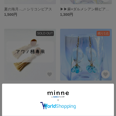
夏の海月𓂃𓈒𓏸 シリコンピアス
▶︎▶︎麻×ダルメシアン柄ピアス◀︎◀︎◀︎
1,500円
1,300円
SOLD OUT
残り1点
:*.ﾟ･*.夏のタッセルピアス :*.ﾟ･*.
涼しげ𓈒𓂂𓏸 ガラスビーズの揺れるピアス𓈒𓂂𓏸 𓈒𓂂𓏸
1,500円
1,500円
残り1点
残り1点