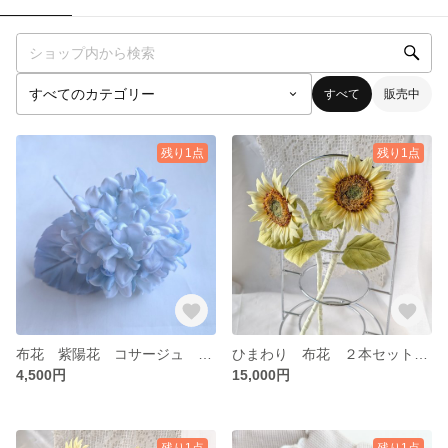
すべて
販売中
残り1点
残り1点
布花 紫陽花 コサージュ ブローチ
ひまわり 布花 ２本セット(ビロードタイプ)
4,500円
15,000円
残り1点
残り1点