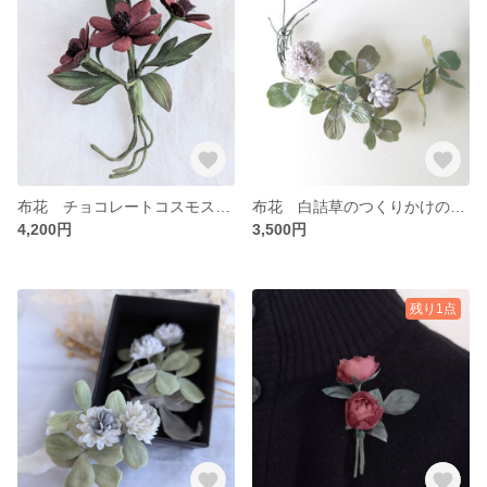
布花 チョコレートコスモスのコサージュ
布花 白詰草のつくりかけの花冠 コサージュ
4,200円
3,500円
残り1点