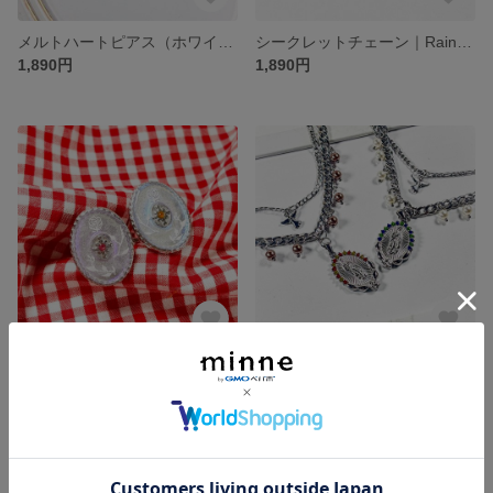
メルトハートピアス（ホワイト）2個セット｜ゆらめく光と溶ける心｜全4色／ステンレス
シークレットチェーン｜Rainシリーズ｜南京錠×ジェンダーレス×ステンレス
1,890円
1,890円
オーバルオーロラリング｜幻想的な蓮モチーフ｜Rainシリーズ｜ハンドメイド指輪
MARIAネックレス｜マリア像モチーフ｜Rainシリーズ｜幻想×中性的
1,890円
2,590円
残り1点
残り1点