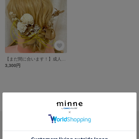
【まだ間に合います！】成人式用、卒業式用髪飾り☆
3,300円
minne ホーム
unique🫧 の作品一覧
minneを知る
minneについて