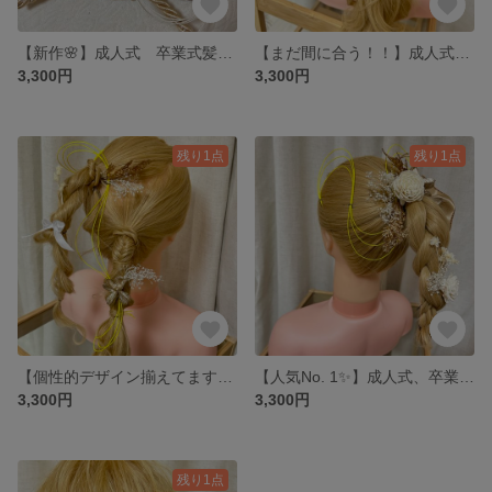
【新作🌸】成人式 卒業式髪飾り
【まだ間に合う！！】成人式用、卒業式用髪飾り
3,300円
3,300円
残り1点
残り1点
【個性的デザイン揃えてます🥞🧺】成人式 卒業式髪飾り
【人気No. 1✨】成人式、卒業式用髪飾り
3,300円
3,300円
残り1点