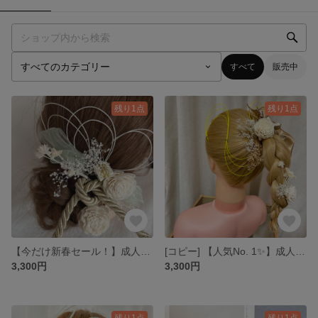
すべて
販売中
残り1点
残り1点
【今だけ新春セール！】成人式、卒業式髪飾り
[コピー] 【人気No. 1✨】成人式、卒業式用髪飾り
3,300円
3,300円
残り1点
残り1点