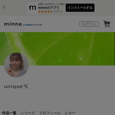
お買いものがもっとお得に
minneのアプリ
インストールする
3
万件以上
ログイン
unique🫧
作品一覧
シリーズ
プロフィール
レター