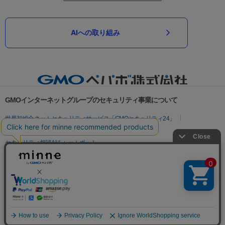
AIへの取り組み
GMOインターネットグループのセキュリティ事業について
世界初総合ネットセキュリティサービス「GMOセキュリティ24」
パスワード漏洩診断
Webサイトリスク診断
セキュリティ相談AIチャットボット
実在証明・盗聴対策
サイバー攻撃対策（GMOサイバーセキュリティ byイエラエ）
サイバー攻撃対策（GMO Flatt Security）
なりすまし対策
セキュリティ事業の軌跡