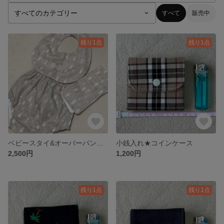
すべて
販売中
残り1点
残り1点
ベビースタイ&オーバーパンツセット
小銭入れ★コインケース
2,500円
1,200円
残り1点
残り1点