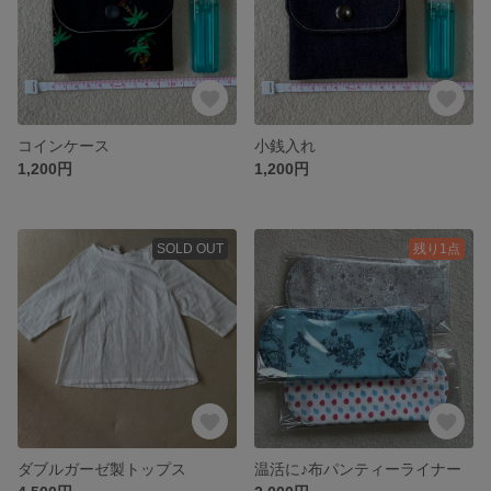
コインケース
小銭入れ
1,200円
1,200円
SOLD OUT
残り1点
ダブルガーゼ製トップス
温活に♪布パンティーライナー