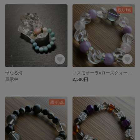
残り1点
母なる海
コスモオーラ×ローズクォーツ×ラベンダーアメジスト×水晶
展示中
2,500円
残り1点