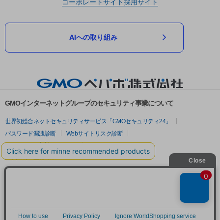
コーポレートサイト
採用サイト
AIへの取り組み
GMOインターネットグループのセキュリティ事業について
世界初総合ネットセキュリティサービス「GMOセキュリティ24」
パスワード漏洩診断
Webサイトリスク診断
セキュリティ相談AIチャットボット
実在証明・盗聴対策
サイバー攻撃対策（GMOサイバーセキュリティ byイエラエ）
サイバー攻撃対策（GMO Flatt Security）
なりすまし対策
セキュリティ事業の軌跡