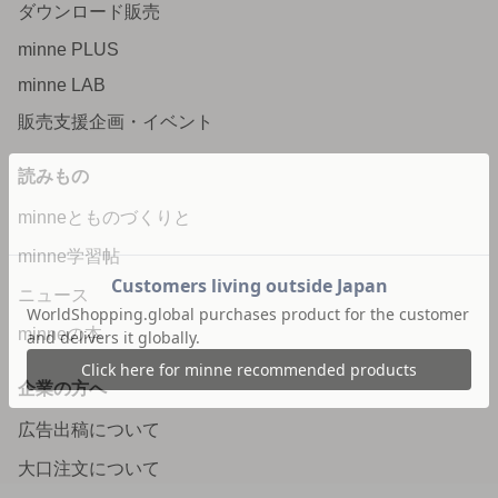
ダウンロード販売
minne PLUS
minne LAB
販売支援企画・イベント
読みもの
minneとものづくりと
minne学習帖
ニュース
minneの本
企業の方へ
広告出稿について
大口注文について