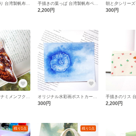
手描きのどんぐり 台湾製帆布ポーチ
手描きの葉っぱ 台湾製帆布ペンケース 筆箱
2,200円
300円
台湾固有亜種 ミナミメンフクロウ 絵画PVC防水ステッカー フレークシール
オリジナル水彩画ポストカード 青く澄んだ海のクラゲ
300円
2,200円
残り1点
残り1点