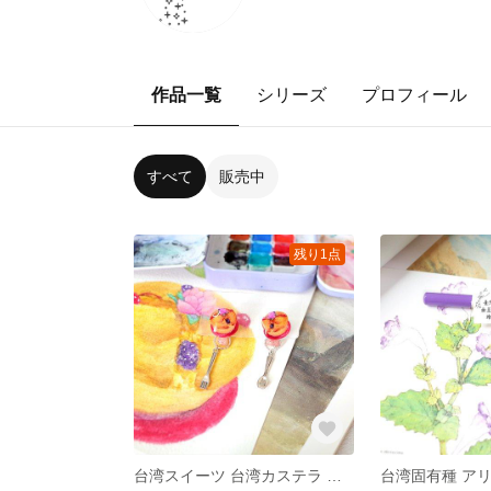
作品一覧
シリーズ
プロフィール
すべて
販売中
残り1点
台湾スイーツ 台湾カステラ ストロベリークォーツ 苺水晶 絵画耳飾り イヤリング/ピアス