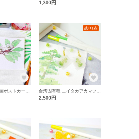
1,300円
残り1点
オリジナル水彩画ポストカード 台湾固有亜種 蘭嶼オガタマノキ
台湾固有種 ニイタカアカマツ 切手風絵画耳飾り イヤリング/ピアス
2,500円