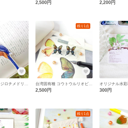
2,500円
2,200円
残り1点
台湾固有種 ミミジロチメドリ 絵画PVC防水ステッカー フレークシール
台湾固有種 コウトウルリオビアゲハ 耳飾り イヤリング/ピアス
2,500円
300円
残り1点