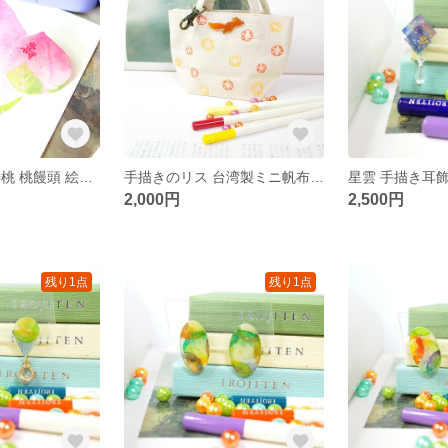
台湾スイーツ 寿桃 桃饅頭 絵画ブローチ
手描きのリス 台湾製ミニ帆布バッグ
2,000円
2,500円
残り1点
残り1点