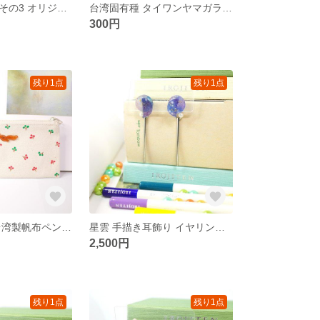
朝と夕シリーズその3 オリジナル絵画 部分白インク使用 PVC防水ステッカー
台湾固有種 タイワンヤマガラ 絵画PVC防水ステッカー フレークシール
300円
残り1点
残り1点
手描きのリス 台湾製帆布ペンケース 筆箱
星雲 手描き耳飾り イヤリング/ピアス
2,500円
残り1点
残り1点