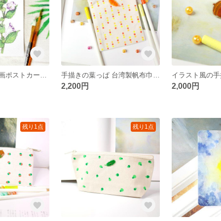
オリジナル水彩画ポストカード 台湾固有種 アリサンアイ
手描きの葉っぱ 台湾製帆布巾着袋
2,200円
2,000円
残り1点
残り1点