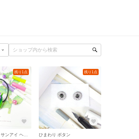
残り1点
残り1点
台湾固有種 アリサンアイ ヘアゴム ヘアアクセサリー
ひまわり ボタン