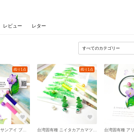
レビュー
レター
残り1点
残り1点
台湾固有種 アリサンアイ ブローチ
台湾固有種 ニイタカアカマツ グリーンアゲート 緑瑪瑙 絵画耳飾り イヤリング/ピアス