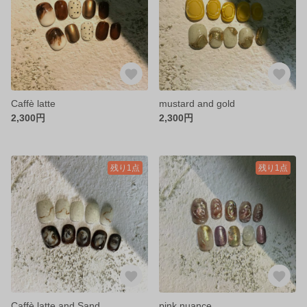
Caffè latte
mustard and gold
2,300円
2,300円
残り1点
残り1点
Caffè latte and Sand
pink nuance